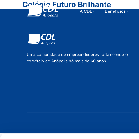
Pular para o conteudo
Colégio Futuro Brilhante
A CDL
Benefícios
Uma comunidade de empreendedores fortalecendo o
comércio de Anápolis há mais de 60 anos.