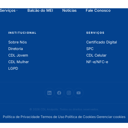
Serviços
Balcão do MEI
Notícias
Fale Conosco
INSTITUCIONAL
SERVIÇOS
Sobre Nós
Certificado Digital
Diretoria
SPC
CDL Jovem
CDL Celular
CDL Mulher
NF-e/NFC-e
LGPD
© 2026 CDL Anápolis. Todos os direitos reservados.
Política de Privacidade
·
Termos de Uso
·
Política de Cookies
·
Gerenciar cookies