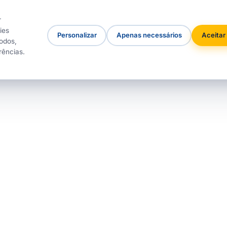
r
ies
Personalizar
Apenas necessários
Aceitar
odos,
rências.