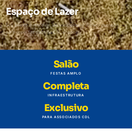
Espaço de Lazer
Seu evento merece um lugar especial — espaço exclusivo
para quem faz parte da CDL Anápolis.
Salão
FESTAS AMPLO
Completa
INFRAESTRUTURA
Exclusivo
PARA ASSOCIADOS CDL