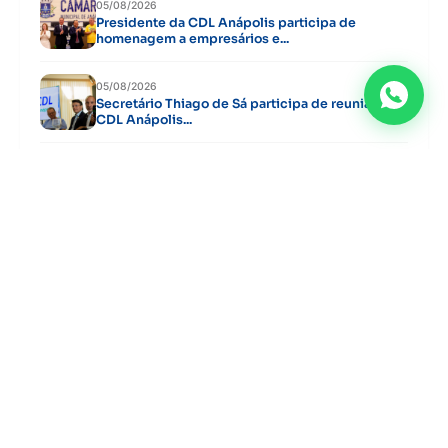
05/08/2026
Presidente da CDL Anápolis participa de
homenagem a empresários e...
05/08/2026
Secretário Thiago de Sá participa de reunião da
CDL Anápolis...
03/08/2026
CDL Mulher realiza reunião de planejamento e
define ações para...
03/08/2026
CDL Jovem, CDL Mulher e CDL Anápolis alinham
agenda de...
29/07/2026
Associado da CDL Anápolis transforma
atendimento em diferencial competitivo e...