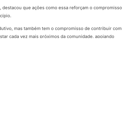
s, destacou que ações como essa reforçam o compromisso
cípio.
odutivo, mas também tem o compromisso de contribuir com
star cada vez mais próximos da comunidade, apoiando
as”, afirmou.
ada como um passo importante para novas ações conjuntas
 na Campanha do Agasalho, ampliando seu envolvimento
ião entre entidades e comunidade na geração de impacto