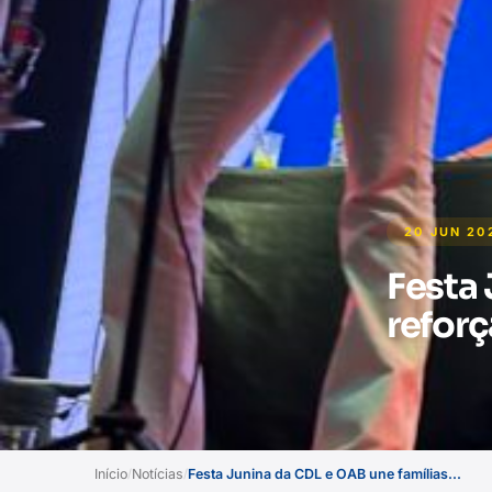
20 JUN 20
Festa 
reforç
Início
Notícias
Festa Junina da CDL e OAB une famílias...
/
/