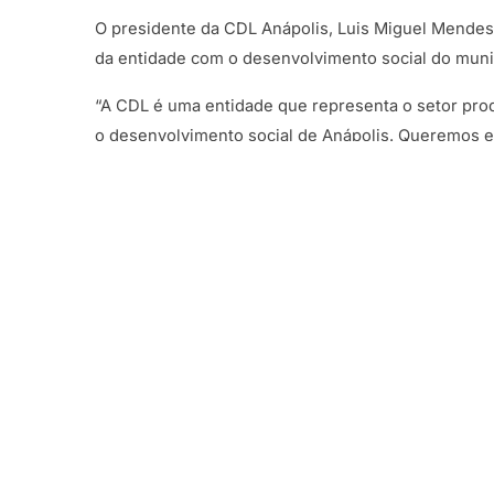
O presidente da CDL Anápolis, Luis Miguel Mende
da entidade com o desenvolvimento social do muni
“A CDL é uma entidade que representa o setor pr
o desenvolvimento social de Anápolis. Queremos e
iniciativas que façam a diferença na vida das pesso
A parceria com a OAB Anápolis também foi ressalt
voltadas ao apoio social.
A CDL ainda é parceira da Prefeitura de Anápolis
com iniciativas solidárias no período de frio.
O resultado do evento reforça a importância da un
social positivo.