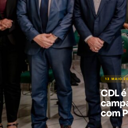
13 MAIO 2
CDL é
campa
com P