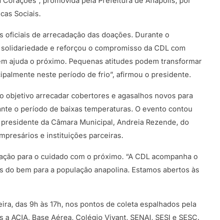
orações”, promovida pela Prefeitura de Anápolis, por
cas Sociais.
os oficiais de arrecadação das doações. Durante o
a solidariedade e reforçou o compromisso da CDL com
uem ajuda o próximo. Pequenas atitudes podem transformar
cipalmente neste período de frio”, afirmou o presidente.
o objetivo arrecadar cobertores e agasalhos novos para
ante o período de baixas temperaturas. O evento contou
 presidente da Câmara Municipal, Andreia Rezende, do
mpresários e instituições parceiras.
ulação para o cuidado com o próximo. “A CDL acompanha o
ões do bem para a população anapolina. Estamos abertos às
ira, das 9h às 17h, nos pontos de coleta espalhados pela
s a ACIA, Base Aérea, Colégio Vivant, SENAI, SESI e SESC.