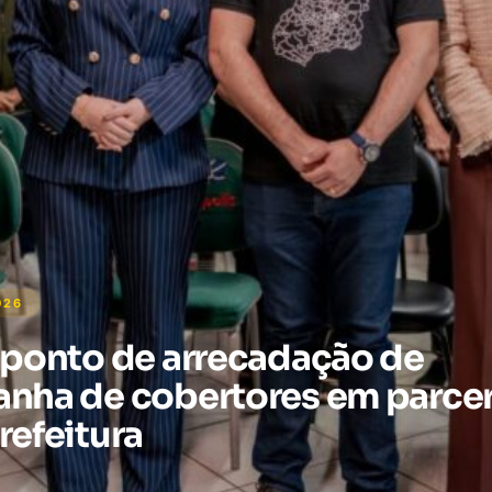
026
 ponto de arrecadação de
nha de cobertores em parcer
refeitura