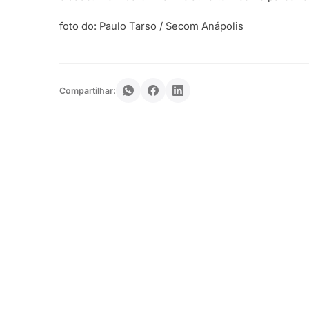
foto do: Paulo Tarso / Secom Anápolis
Compartilhar:
← Todas as notícias
Uma comunidade de empreendedores fortalecendo o