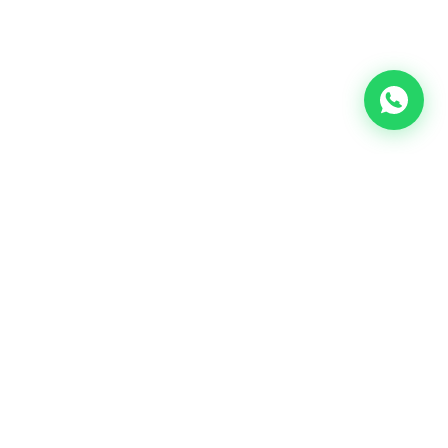
CONTATO
Rua Conde Afonso Celso, 43 - Centro,
Anápolis - GO, CEP 75025-030