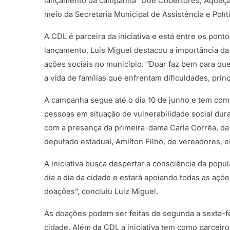
lançamento da campanha “Doe Cobertores, Aqueça C
meio da Secretaria Municipal de Assistência e Políti
A CDL é parceira da iniciativa e está entre os pont
lançamento, Luis Miguel destacou a importância d
ações sociais no município. “Doar faz bem para q
a vida de famílias que enfrentam dificuldades, prin
A campanha segue até o dia 10 de junho e tem com
pessoas em situação de vulnerabilidade social dur
com a presença da primeira-dama Carla Corrêa, da
deputado estadual, Amilton Filho, de vereadores, e
A iniciativa busca despertar a consciência da pop
dia a dia da cidade e estará apoiando todas as aç
doações”, concluiu Luiz Miguel.
As doações podem ser feitas de segunda a sexta-fe
cidade. Além da CDL a iniciativa tem como parceiro