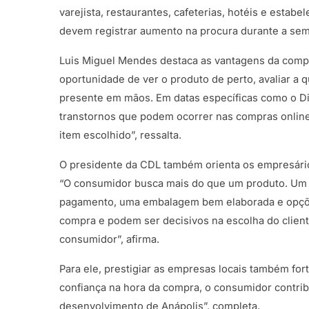
varejista, restaurantes, cafeterias, hotéis e esta
devem registrar aumento na procura durante a s
Luis Miguel Mendes destaca as vantagens da compra
oportunidade de ver o produto de perto, avaliar a 
presente em mãos. Em datas específicas como o Di
transtornos que podem ocorrer nas compras online
item escolhido”, ressalta.
O presidente da CDL também orienta os empresário
“O consumidor busca mais do que um produto. Um a
pagamento, uma embalagem bem elaborada e opções
compra e podem ser decisivos na escolha do cliente
consumidor”, afirma.
Para ele, prestigiar as empresas locais também fo
confiança na hora da compra, o consumidor contri
desenvolvimento de Anápolis”, completa.