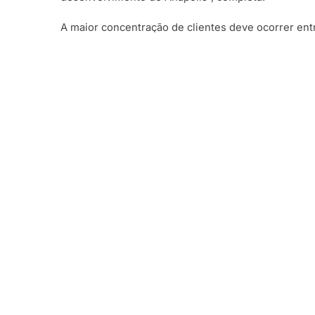
A maior concentração de clientes deve ocorrer entr
reúne a maior parte das compras relacionadas à da
Compartilhar:
← Todas as notícias