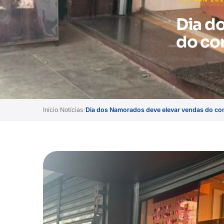
Dia d
do co
Início
Notícias
Dia dos Namorados deve elevar vendas do com
/
/