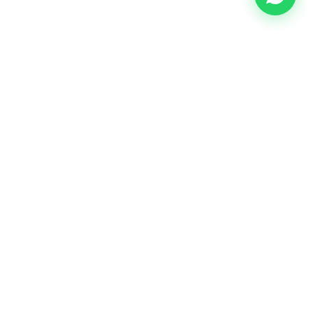
CONTATO
Rua Conde Afonso Celso, 43 - Centro,