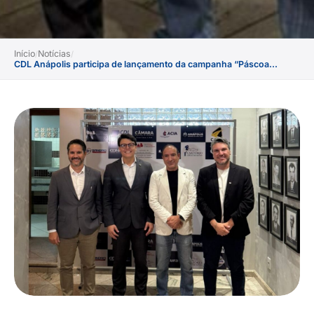
Início
Notícias
/
/
CDL Anápolis participa de lançamento da campanha “Páscoa...