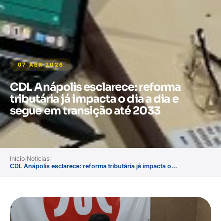
07 ABR 2026
CDL Anápolis esclarece: reforma
tributária já impacta o dia a dia e
segue em transição até 2033
Início
Notícias
/
/
CDL Anápolis esclarece: reforma tributária já impacta o...