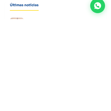
Últimas notícias
05/08/2026
Presidente da CDL Anápolis participa de
homenagem a empresários e...
05/08/2026
Secretário Thiago de Sá participa de reunião da
CDL Anápolis...
03/08/2026
CDL Mulher realiza reunião de planejamento e
define ações para...
03/08/2026
CDL Jovem, CDL Mulher e CDL Anápolis alinham
agenda de...
29/07/2026
Associado da CDL Anápolis transforma
atendimento em diferencial competitivo e...